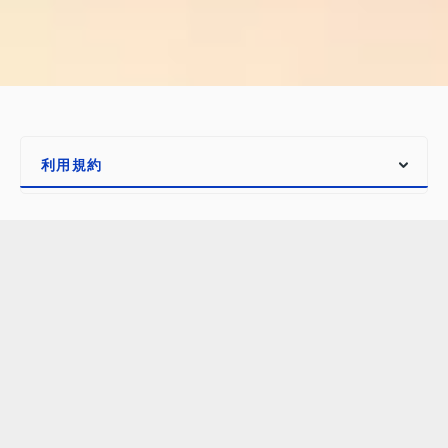
免責事項
最終更新日 2023年3月16日
ウェブサイトに関する免責事項
1
.
Utsubo株式会社（以下「当社」といいます）が